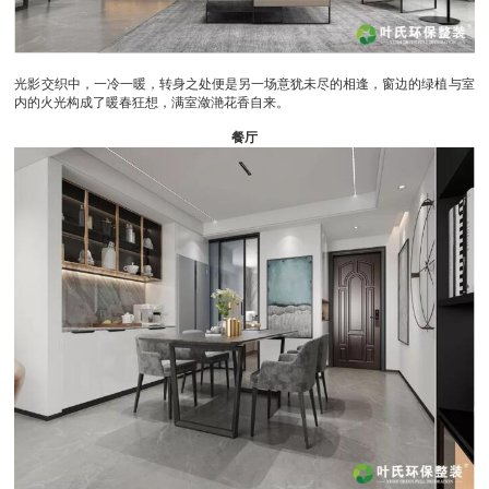
光影交织中，一冷一暖，转身之处便是另一场意犹未尽的相逢，窗边的绿植与室
内的火光构成了暖春狂想，满室潋滟花香自来。
餐厅