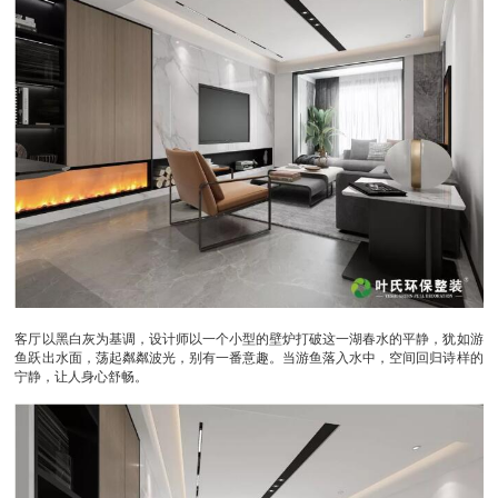
客厅以黑白灰为基调，设计师以一个小型的壁炉打破这一湖春水的平静，犹如游
鱼跃出水面，荡起粼粼波光，别有一番意趣。当游鱼落入水中，空间回归诗样的
宁静，让人身心舒畅。