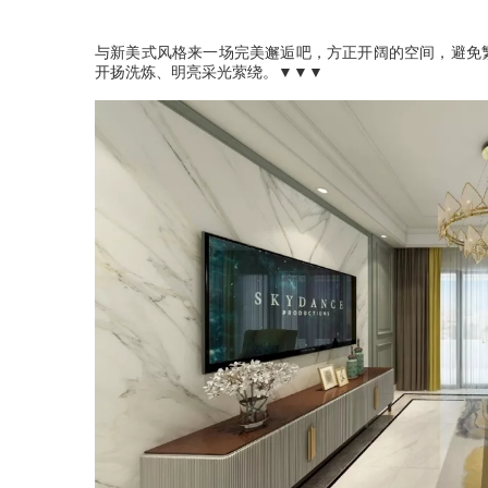
与新美式风格来一场完美邂逅吧，方正开阔的空间，避免
开扬洗炼、明亮采光萦绕。▼▼▼