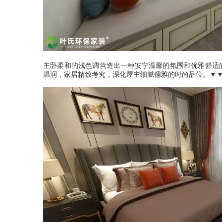
主卧柔和的浅色调营造出一种安宁温馨的氛围和优雅舒适
温润，家居精致考究，深化屋主细腻儒雅的时尚品位。▼