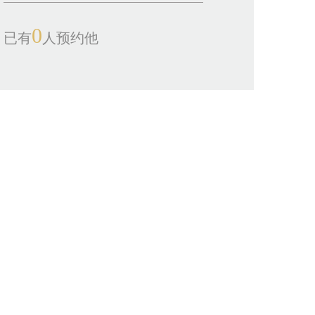
0
已有
人预约他