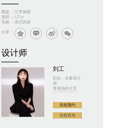
楼盘 ：
兰亭御园
面积 ：
125㎡
风格 ：
美式风格
分享 ：
设计师
刘工
职位：
全案设计
师
查看他的主页
在线预约
在线咨询